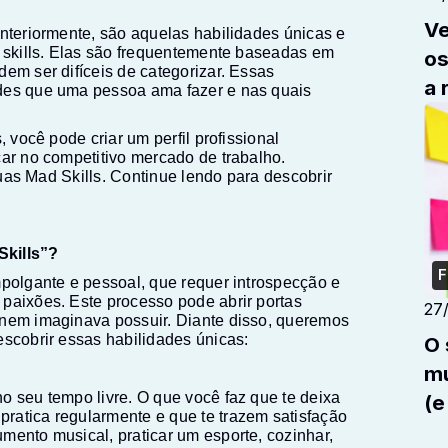
Veja
anteriormente, são aquelas habilidades únicas e
t skills. Elas são frequentemente baseadas em
os recrutadores fazem e 
dem ser difíceis de categorizar. Essas
a 
ades que uma pessoa ama fazer e nas quais
, você pode criar um perfil profissional
car no competitivo mercado de trabalho.
 suas Mad Skills. Continue lendo para descobrir
Skills”?
F
mpolgante e pessoal, que requer introspecção e
paixões. Este processo pode abrir portas
27
 nem imaginava possuir. Diante disso, queremos
escobrir essas habilidades únicas:
O 
mu
o seu tempo livre. O que você faz que te deixa
(e
ratica regularmente e que te trazem satisfação
mento musical, praticar um esporte, cozinhar,