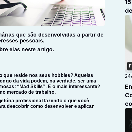
15 car
de
nárias que são desenvolvidas a partir de
eresses pessoais.
re elas neste artigo.
F
to que reside nos seus hobbies? Aquelas
24
 longo da vida podem, na verdade, ser uma
Em
amosas: “Mad Skills”. E o mais interessante?
 no mercado de trabalho.
Confira a
jetória profissional fazendo o que você
co
ara descobrir como desenvolver e aplicar