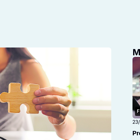
M
F
23
Pr