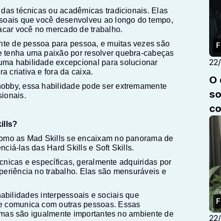
das técnicas ou acadêmicas tradicionais. Elas
ssoais que você desenvolveu ao longo do tempo,
car você no mercado de trabalho.
te de pessoa para pessoa, e muitas vezes são
F
 tenha uma paixão por resolver quebra-cabeças
22
ma habilidade excepcional para solucionar
 criativa e fora da caixa.
O 
obby, essa habilidade pode ser extremamente
sobr
ionais.
co
ills?
como as Mad Skills se encaixam no panorama de
nciá-las das Hard Skills e Soft Skills.
écnicas e específicas, geralmente adquiridas por
periência no trabalho. Elas são mensuráveis e
o habilidades interpessoais e sociais que
F
e comunica com outras pessoas. Essas
r, mas são igualmente importantes no ambiente de
22