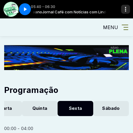
05:40 - 06:30
com Lindomar Galeano
te 1
Café com notícias - Parte 1
Jornal Café com Notícias com Lindomar Galeano
MENU
Programação
uarta
Quinta
Sexta
Sábado
00:00 - 04:00