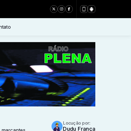
ntato
Locução por:
Dudu França
 marcantes.