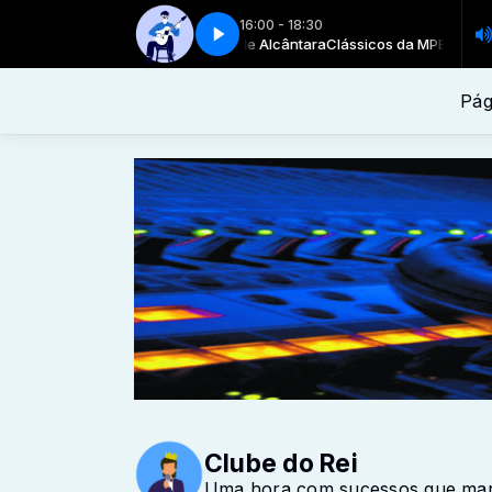
16:00 - 18:30
Clássicos da MPB com Danielle Alcântara
Clássicos da MPB - Parte 3
Clássicos da MPB - Parte 3
Clássicos da MPB com Dani
Pág
Clube do Rei
Uma hora com sucessos que marca