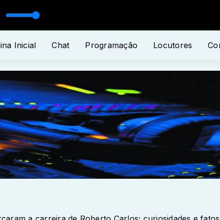
elle Alcântara
ina Inicial
Chat
Programação
Locutores
Co
ram a carreira de Roberto Carlos; curiosidades e fatos